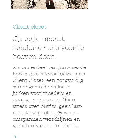
Client closet
Jij, op je mooist,
zonder er iets voor te
hoeven doen
Als onderdeel van jouw sessie
heb je gratis toegang tot mijn
Client Closet: een zorgvuldig
samengestelde collectie
jurken voor moeders en
zwangere vrouwen. Geen
stress over outfits, geen last-
minute winkelen. Gewoon
ontspannen verschijnen en
genieten van het moment.