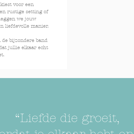
 kiest voor een
n rustige setting of
 leggen we jouw
 liefdevolle manier.
n de bijzondere band
at jullie elkaar echt
t.
“Liefde die groeit,