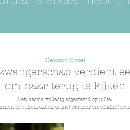
ordat je elkaar hebt on
Gewoon Groei
zwangerschap verdient ee
om naar terug te kijken
Eén sessie, volledig afgestemd op jullie.
innen of buiten, alleen of met partner en/of kind(eren