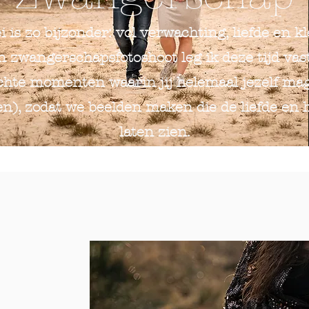
i is zo bijzonder: vol verwachting, liefde en
zwangerschapsfotoshoot leg ik deze tijd vast 
chte momenten waarin jij helemaal jezelf mag
en), zodat we beelden maken die de liefde en
laten zien.