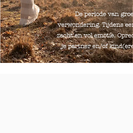
De periode van groe
verwondering. Tijdens een 
zacht en vol emotie. Opre
je partner en/of kind(er