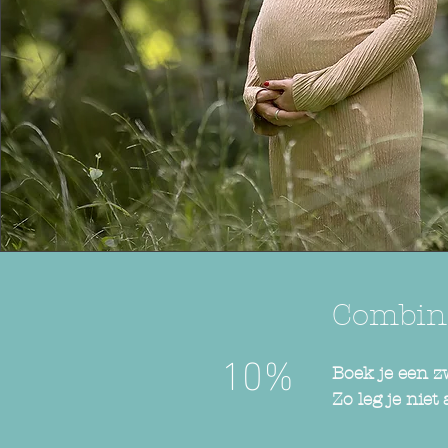
Combin
10%
Boek je een 
Zo leg je nie