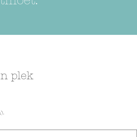
tmoet.”
n plek
).