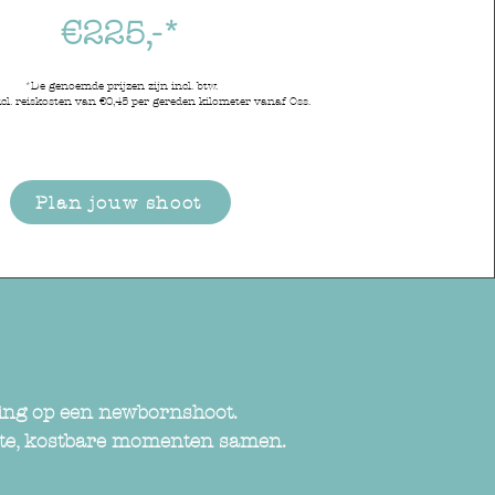
€225,-*
*De genoemde prijzen zijn incl. btw.
excl. reiskosten van €0,45 per gereden kilometer vanaf Oss.
Plan jouw shoot
ing op een newbornshoot.
erste, kostbare momenten samen.