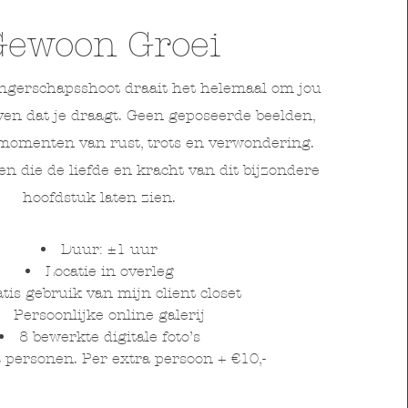
Gewoon Groei
ngerschapsshoot draait het helemaal om jou
even dat je draagt. Geen geposeerde beelden,
momenten van rust, trots en verwondering.
 die de liefde en kracht van dit bijzondere
hoofdstuk laten zien.
Duur: ±1 uur
Locatie in overleg
tis gebruik van mijn client closet
Persoonlijke online galerij
8 bewerkte digitale foto’s
 personen. Per extra persoon + €10,-​