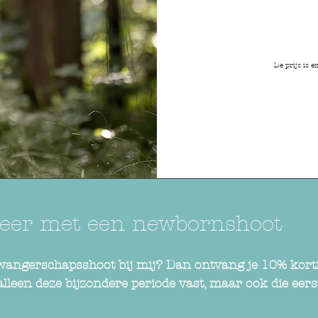
De prijs is 
eer met een newbornshoot
zwangerschapsshoot bij mij?
Dan ontvang je 10% kort
t alleen deze bijzondere periode vast, maar ook die e