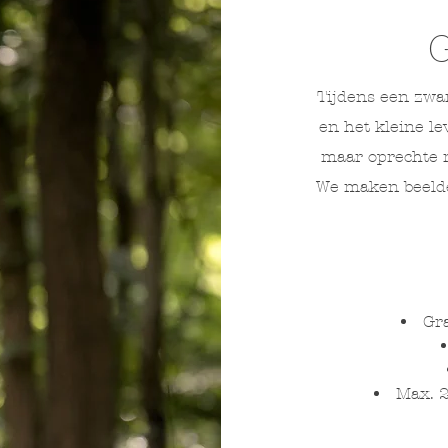
Tijdens een zwa
en het kleine l
maar oprechte 
We maken beelden
Gra
Max. 2