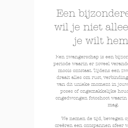
Een bijzonder
wil je
niet alle
je wilt he
Een zwangerschap is een bijzo
periode waarin er zoveel verand
moois ontstaat. Tijdens een z
draait alles om rust, verbindin
van dit unieke moment in jouw 
poses of ongemakkelijke hou
ongedwongen fotoshoot waarin n
mag.
We nemen de tijd, bewegen 
creëren een ontspannen sfeer wa