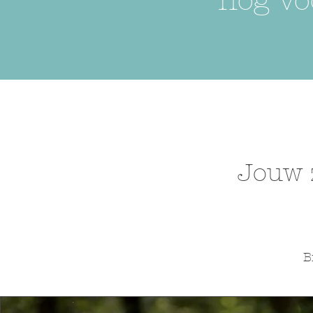
nog vo
Jouw 
B