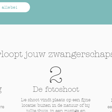
 allebei
rloopt jouw zwangerschap
2
g
De fotoshoot
De shoot vindt plaats op een fijne
locatie: buiten in de natuur of bij
we
ee
jullie thuis, in een rustige en