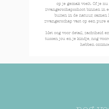
op je gemak voelt. Of je nu
zwangerschapsshoot binnen in ee
buiten in de natuur, samen
zwangerschap vast op een pure en
Met oog voor detail, zachtheid e
tussen jou en je kindje, nog voord
hebben ontmoe