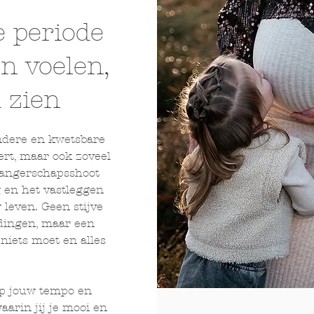
e periode
en voelen,
m zien
ndere en kwetsbare
ert, maar ook zoveel
wangerschapsshoot
g en het vastleggen
leven. Geen stijve
dingen, maar een
iets moet en alles
op jouw tempo en
arin jij je mooi en